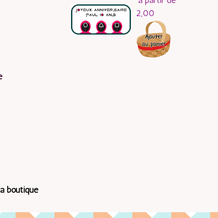
à partir de
2,00
e
la boutique