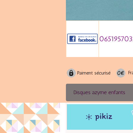
065195703
Fra
Paiment sécurisé
Disques azyme enfants