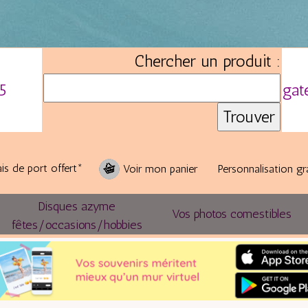
Chercher un produit :
5
gat
is de port offert*
Voir mon panier
Personnalisation gr
Disques azyme
Vos photos comestibles
fêtes/occasions/hobbies