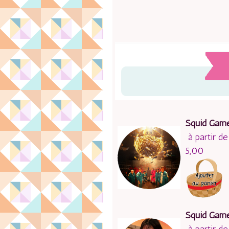
Squid Gam
à partir de
5,00
Squid Gam