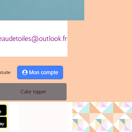
eaudetoiles@outlook.fr
atuite
Cake topper