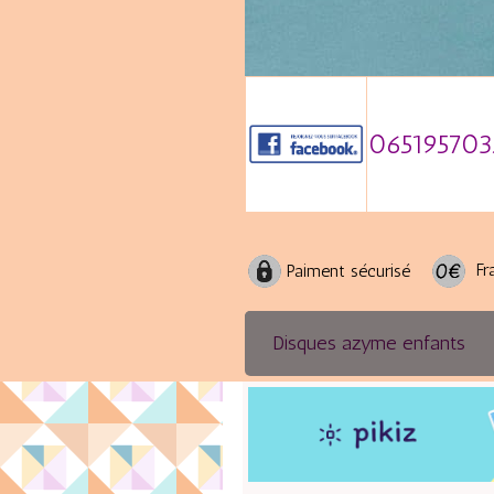
065195703
Fra
Paiment sécurisé
Disques azyme enfants