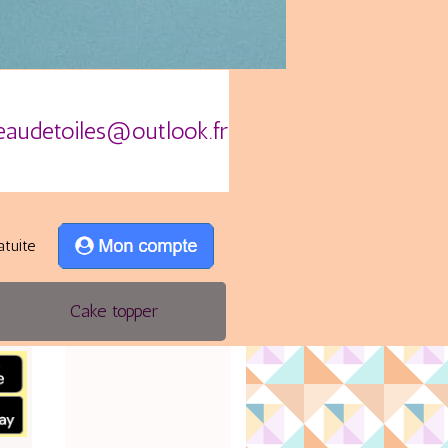
eaudetoiles@outlook.fr
atuite
Cake topper