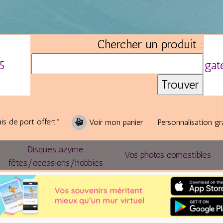
Chercher un produit :
5
gat
is de port offert*
Voir mon panier
Personnalisation gr
Disques azyme
Vos photos comestibles
fêtes/occasions/hobbies