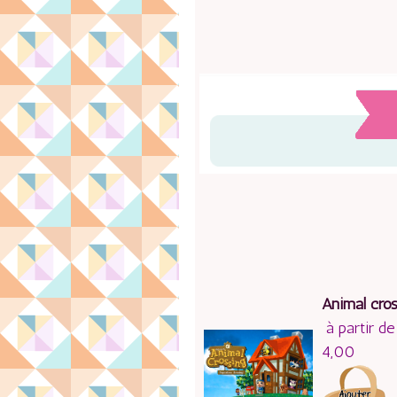
Animal cro
à partir de
4,00