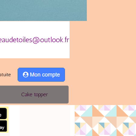
eaudetoiles@outlook.fr
atuite
Cake topper