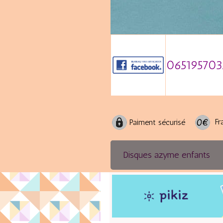
065195703
Fra
Paiment sécurisé
Disques azyme enfants