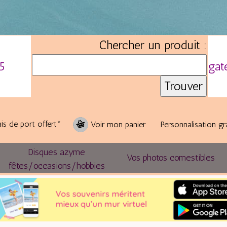
Chercher un produit :
5
gat
is de port offert*
Voir mon panier
Personnalisation gr
Disques azyme
Vos photos comestibles
fêtes/occasions/hobbies