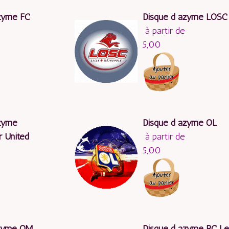
zyme FC
Disque d azyme LOSC
à partir de
5,00
zyme
Disque d azyme OL
 United
à partir de
5,00
azyme OM
Disque d azyme RC L