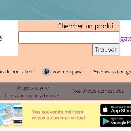
Chercher un produit :
5
gat
is de port offert*
Voir mon panier
Personnalisation gr
Disques azyme
Vos photos comestibles
fêtes/occasions/hobbies