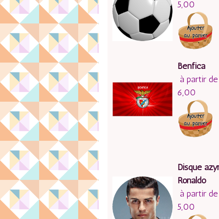
5,00
Benfica
à partir de
6,00
Disque azy
Ronaldo
à partir de
5,00