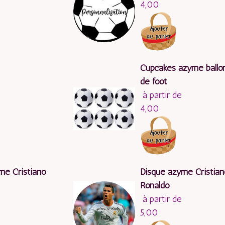
4,00
Cupcakes azyme ballo
de foot
à partir de
4,00
me Cristiano
Disque azyme Cristia
Ronaldo
à partir de
5,00