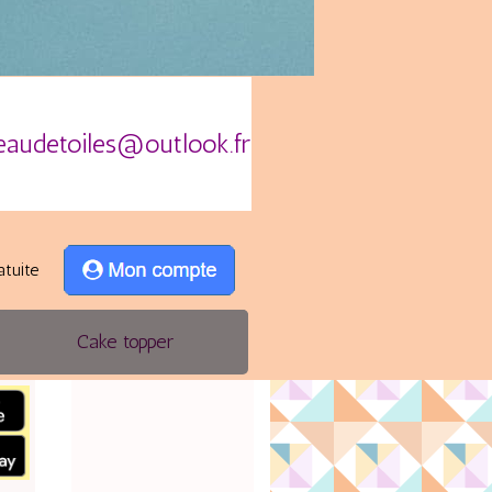
eaudetoiles@outlook.fr
atuite
Cake topper