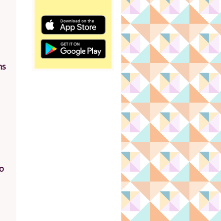
ns
no