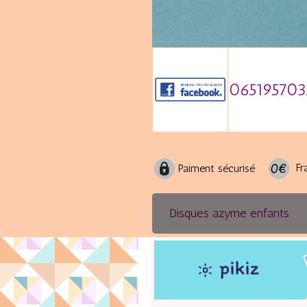
065195703
Fra
Paiment sécurisé
Disques azyme enfants