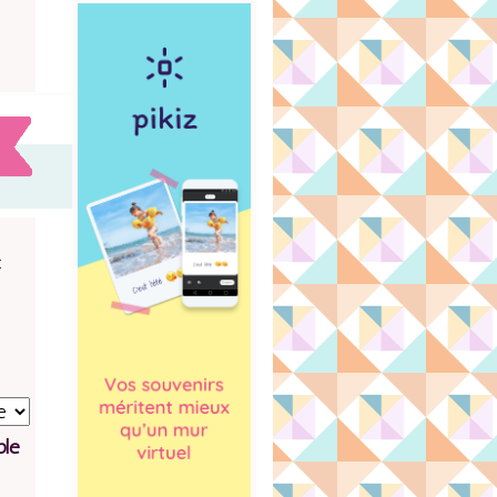
:
ble