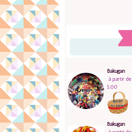
Bakugan
à partir de
5,00
Bakugan