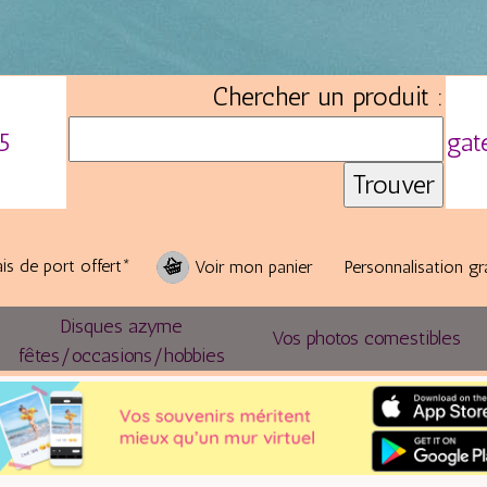
Chercher un produit :
5
gat
is de port offert*
Voir mon panier
Personnalisation gr
Disques azyme
Vos photos comestibles
fêtes/occasions/hobbies