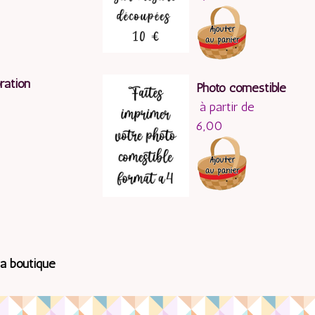
ration
Photo comestible
à partir de
6,00
la boutique