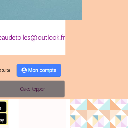
eaudetoiles@outlook.fr
atuite
Cake topper