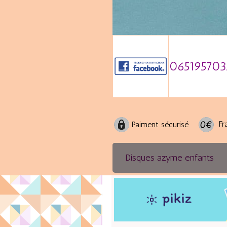
065195703
Fra
Paiment sécurisé
Disques azyme enfants