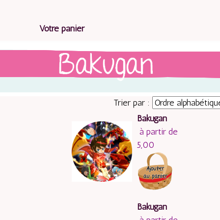
Votre panier
Trier par :
Bakugan
à partir de
5,00
Bakugan