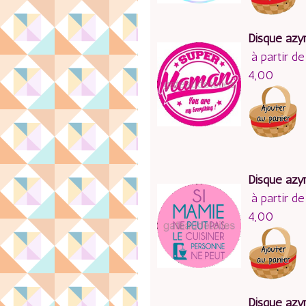
Disque az
à partir de
4,00
Disque az
à partir de
4,00
Disque az