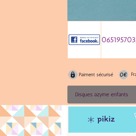
065195703
Fra
Paiment sécurisé
Disques azyme enfants