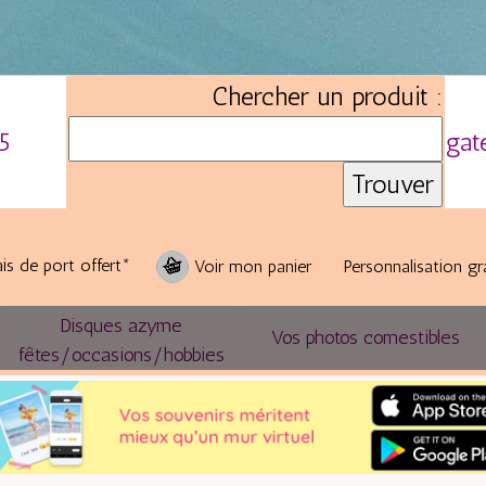
Chercher un produit :
5
gat
is de port offert*
Voir mon panier
Personnalisation gr
Disques azyme
Vos photos comestibles
fêtes/occasions/hobbies