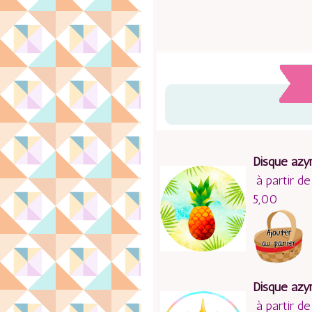
Disque az
à partir de
5,00
Disque azy
à partir de