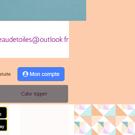
eaudetoiles@outlook.fr
atuite
Cake topper