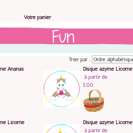
Votre panier
Trier par :
yme Ananas
Disque azyme Licorne
à partir de
5,00
me Licorne
Disque azyme Licorne
à partir de