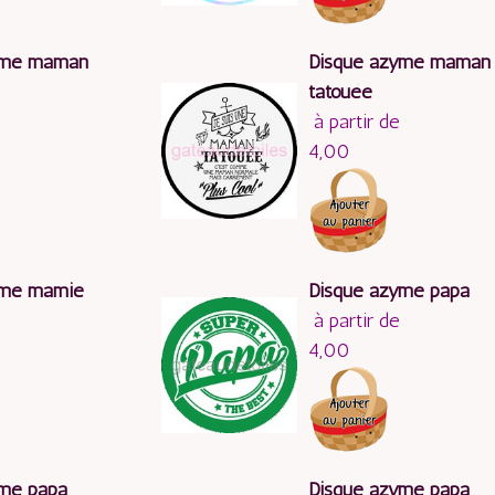
yme maman
Disque azyme maman
tatouée
à partir de
4,00
yme mamie
Disque azyme papa
à partir de
4,00
yme papa
Disque azyme papa