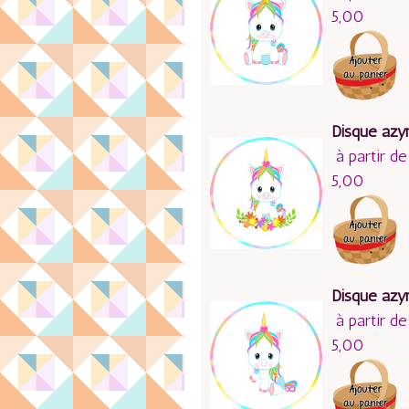
5,00
Disque azy
à partir de
5,00
Disque azy
à partir de
5,00